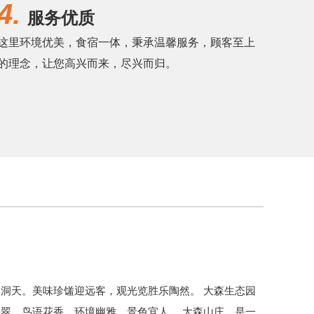
4.
服务优质
这里环境优美，食宿一体，秉承温馨服务，顾客至上
的理念，让您高兴而来，尽兴而归。
洞天。美味珍馐迎远客，观光览胜乐陶然。 大森生态园
翠，鸟语花香，环境幽雅，景色宜人。 大森山庄，是一