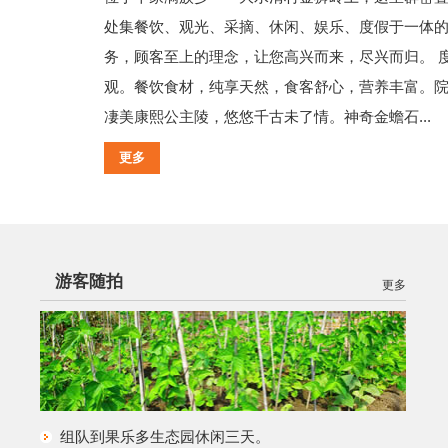
处集餐饮、观光、采摘、休闲、娱乐、度假于一体的
务，顾客至上的理念，让您高兴而来，尽兴而归。 
观。餐饮食材，纯享天然，食客舒心，营养丰富。
凄美康熙公主陵，悠悠千古未了情。神奇金蟾石...
更多
游客随拍
更多
组队到果乐多生态园休闲三天。