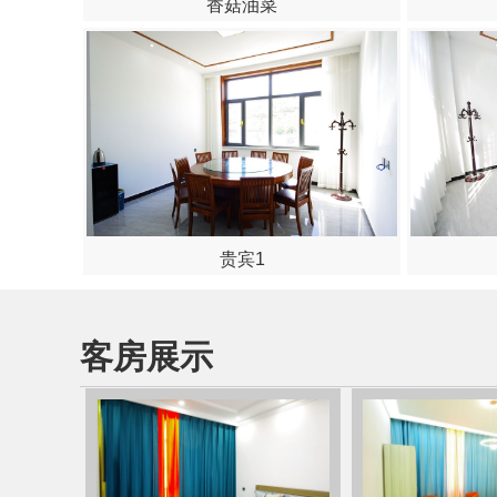
香菇油菜
贵宾1
客房展示