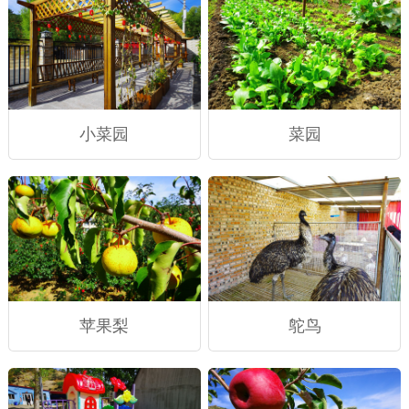
小菜园
菜园
苹果梨
鸵鸟