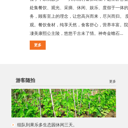
处集餐饮、观光、采摘、休闲、娱乐、度假于一体的
务，顾客至上的理念，让您高兴而来，尽兴而归。 
观。餐饮食材，纯享天然，食客舒心，营养丰富。
凄美康熙公主陵，悠悠千古未了情。神奇金蟾石...
更多
游客随拍
更多
组队到果乐多生态园休闲三天。