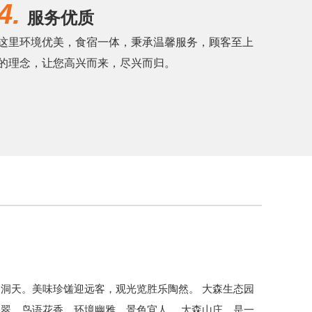
4.
服务优质
这里环境优美，食宿一体，秉承温馨服务，顾客至上
的理念，让您高兴而来，尽兴而归。
洞天。美味珍馐迎远客，观光览胜乐陶然。 大森生态园
翠，鸟语花香，环境幽雅，景色宜人。 大森山庄，是一