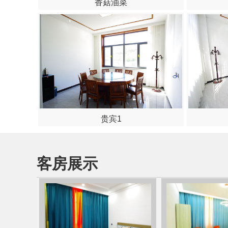
香菇油菜
贵宾1
客房展示