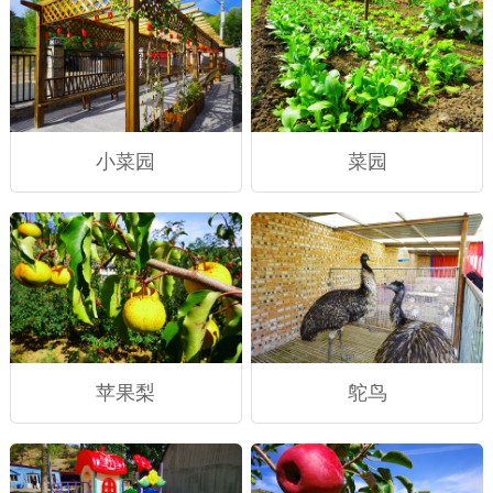
小菜园
菜园
苹果梨
鸵鸟