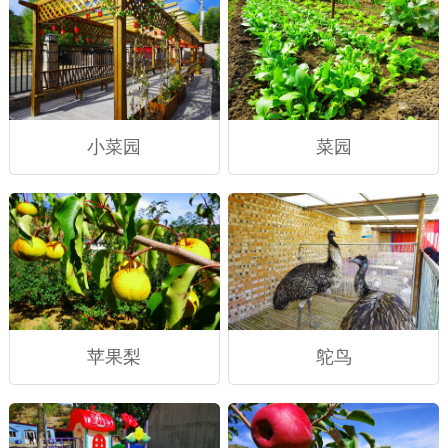
小菜园
菜园
苹果梨
鸵鸟