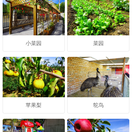
小菜园
菜园
苹果梨
鸵鸟