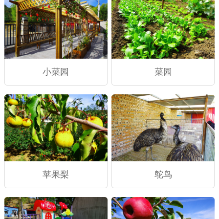
小菜园
菜园
苹果梨
鸵鸟