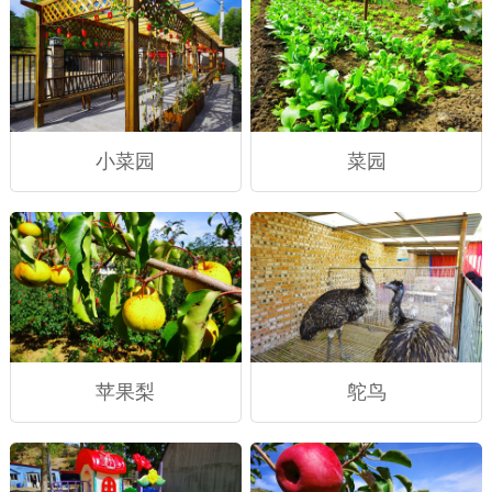
小菜园
菜园
苹果梨
鸵鸟