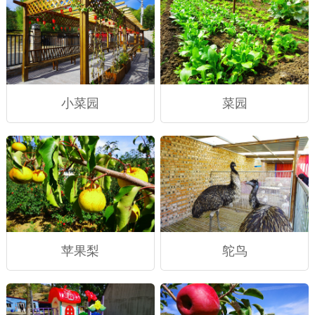
小菜园
菜园
苹果梨
鸵鸟